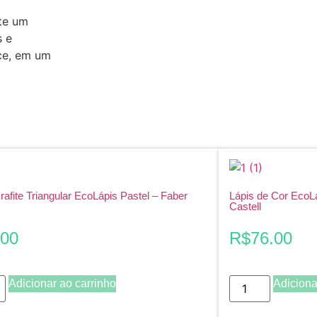
nte um
s e
ce, em um
rafite Triangular EcoLápis Pastel – Faber
Lápis de Cor EcoL
Castell
.00
R$
76.00
Adicionar ao carrinho
Adiciona