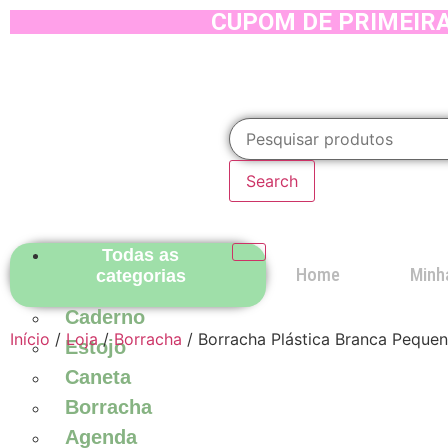
CUPOM DE PRIMEIRA
Search
Todas as
Home
Minh
categorias
Caderno
Início
/
Loja
/
Borracha
/ Borracha Plástica Branca Pequen
Estojo
Caneta
Borracha
Agenda