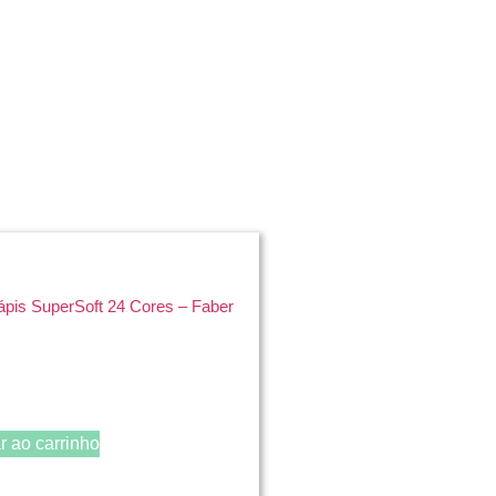
ápis SuperSoft 24 Cores – Faber
r ao carrinho