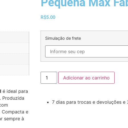
Pequena Max Fab
R$
5.00
Simulação de frete
Adicionar ao carrinho
l
é ideal para
. Produzida
7 dias para trocas e devoluções e 
 com
s. Compacta e
xar sempre à