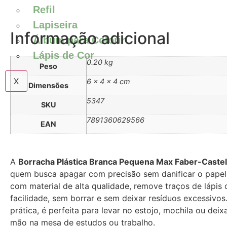
Refil
Lapiseira
Informação adicional
Álbum para Colorir
Lápis de Cor
0.20 kg
Peso
X
6 × 4 × 4 cm
Dimensões
5347
SKU
7891360629566
EAN
A
Borracha Plástica Branca Pequena Max Faber-Castel
quem busca apagar com precisão sem danificar o papel
com material de alta qualidade, remove traços de lápis
facilidade, sem borrar e sem deixar resíduos excessivo
prática, é perfeita para levar no estojo, mochila ou dei
mão na mesa de estudos ou trabalho.