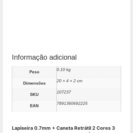
Informação adicional
0.10 kg
Peso
20 × 4 × 2 cm
Dimensões
107237
SKU
7891360692225
EAN
Lapiseira 0.7mm + Caneta Retrátil 2 Cores 3